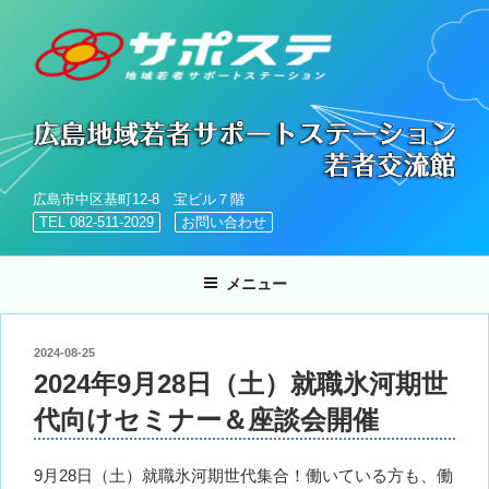
コ
ン
テ
ン
ツ
へ
ス
キ
広島市中区基町12-8 宝ビル７階
ッ
TEL 082-511-2029
お問い合わせ
プ
メニュー
投
2024-08-25
稿
2024年9月28日（土）就職氷河期世
日:
代向けセミナー＆座談会開催
9月28日（土）就職氷河期世代集合！働いている方も、働