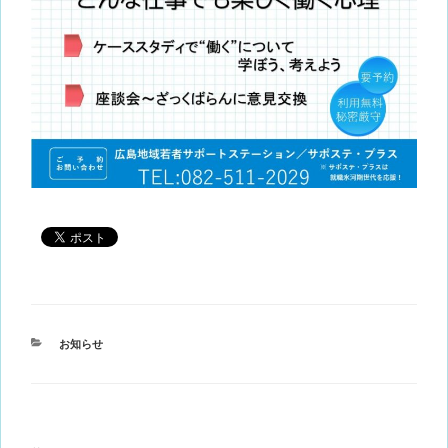
カ
お知らせ
テ
ゴ
リ
ー
投