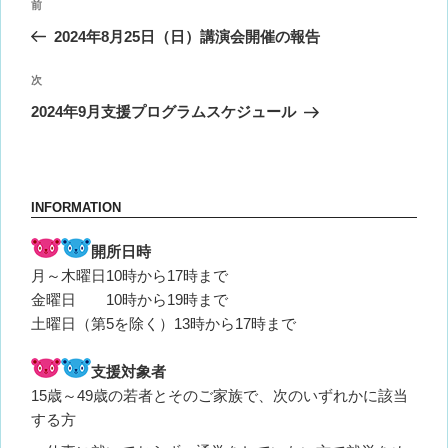
前
前
稿
の
2024年8月25日（日）講演会開催の報告
ナ
投
ビ
稿
次
次
ゲ
の
2024年9月支援プログラムスケジュール
投
ー
稿
シ
ョ
INFORMATION
ン
開所日時
月～木曜日10時から17時まで
金曜日 10時から19時まで
土曜日（第5を除く）13時から17時まで
支援対象者
15歳～49歳の若者とそのご家族で、次のいずれかに該当
する方