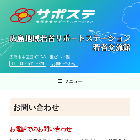
コ
ン
テ
ン
ツ
へ
ス
キ
広島市中区基町12-8 宝ビル７階
ッ
TEL 082-511-2029
お問い合わせ
プ
メニュー
お問い合わせ
お電話でのお問い合わせ