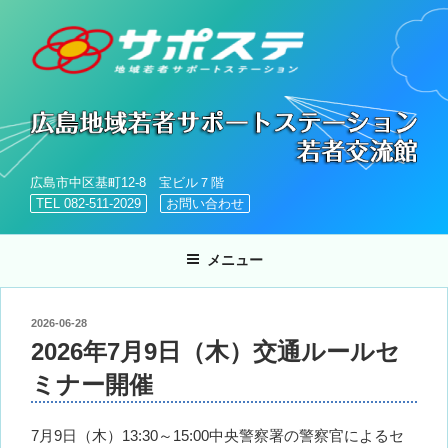
コ
ン
テ
ン
ツ
へ
ス
キ
広島市中区基町12-8 宝ビル７階
ッ
TEL 082-511-2029
お問い合わせ
プ
メニュー
投
2026-06-28
稿
2026年7月9日（木）交通ルールセ
日:
ミナー開催
7月9日（木）13:30～15:00中央警察署の警察官によるセ