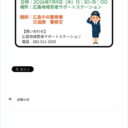
カ
お知らせ
テ
ゴ
リ
ー
投