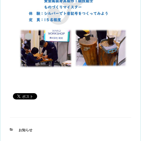
カ
お知らせ
テ
ゴ