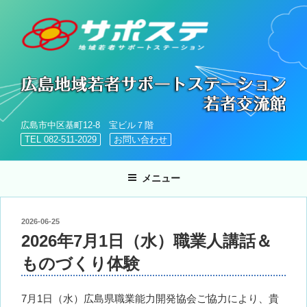
コ
ン
テ
ン
ツ
へ
ス
キ
広島市中区基町12-8 宝ビル７階
ッ
TEL 082-511-2029
お問い合わせ
プ
メニュー
投
2026-06-25
稿
2026年7月1日（水）職業人講話＆
日:
ものづくり体験
7月1日（水）広島県職業能力開発協会ご協力により、貴