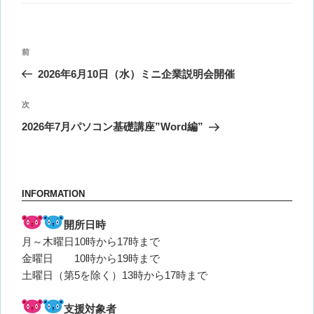
リ
ー
投
前
前
稿
の
2026年6月10日（水）ミニ企業説明会開催
ナ
投
ビ
稿
次
次
ゲ
の
2026年7月パソコン基礎講座”Word編”
投
ー
稿
シ
ョ
INFORMATION
ン
開所日時
月～木曜日10時から17時まで
金曜日 10時から19時まで
土曜日（第5を除く）13時から17時まで
支援対象者