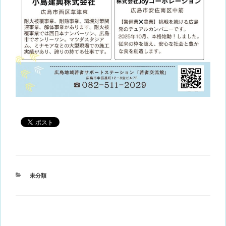
カ
未分類
テ
ゴ
リ
ー
投