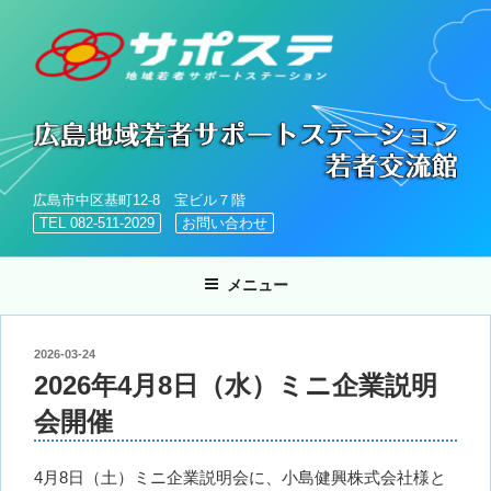
コ
ン
テ
ン
ツ
へ
ス
キ
広島市中区基町12-8 宝ビル７階
ッ
TEL 082-511-2029
お問い合わせ
プ
メニュー
投
2026-03-24
稿
2026年4月8日（水）ミニ企業説明
日:
会開催
4月8日（土）ミニ企業説明会に、小島健興株式会社様と