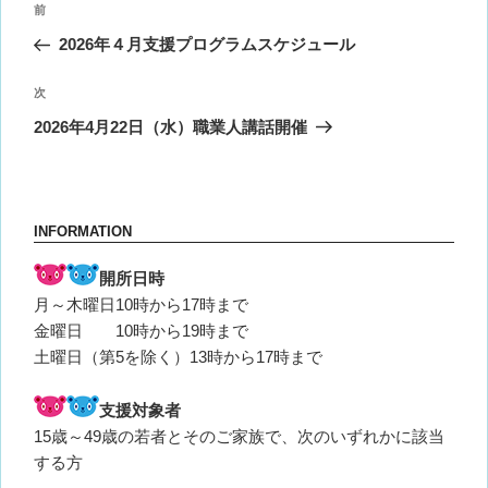
前
前
稿
の
2026年４月支援プログラムスケジュール
ナ
投
ビ
稿
次
次
ゲ
の
2026年4月22日（水）職業人講話開催
投
ー
稿
シ
ョ
INFORMATION
ン
開所日時
月～木曜日10時から17時まで
金曜日 10時から19時まで
土曜日（第5を除く）13時から17時まで
支援対象者
15歳～49歳の若者とそのご家族で、次のいずれかに該当
する方