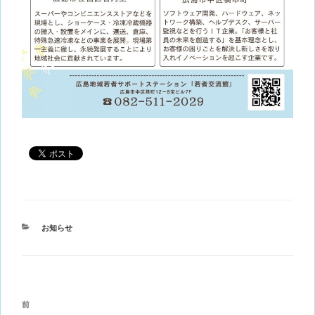
カ
お知らせ
テ
ゴ
リ
ー
投
前
前