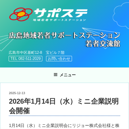
コ
ン
テ
ン
ツ
へ
ス
キ
広島市中区基町12-8 宝ビル７階
ッ
TEL 082-511-2029
お問い合わせ
プ
メニュー
投
2025-12-13
稿
2026年1月14日（水）ミニ企業説明
日:
会開催
1月14日（水）ミニ企業説明会にリジョー株式会社様と株