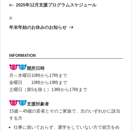
稿
の
2025年12月支援プログラムスケジュール
ナ
投
ビ
稿
次
次
ゲ
の
年末年始のお休みのお知らせ
投
ー
稿
シ
ョ
INFORMATION
ン
開所日時
月～木曜日10時から17時まで
金曜日 10時から19時まで
土曜日（第5を除く）13時から17時まで
支援対象者
15歳～49歳の若者とそのご家族で、次のいずれかに該当
する方
仕事に就いておらず、通学をしていない方で就労をめ