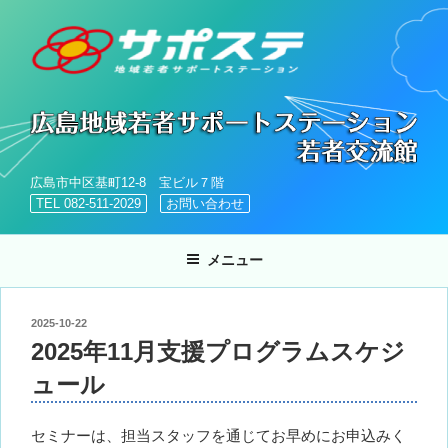
コ
ン
テ
ン
ツ
へ
ス
キ
広島市中区基町12-8 宝ビル７階
ッ
TEL 082-511-2029
お問い合わせ
プ
メニュー
投
2025-10-22
稿
2025年11月支援プログラムスケジ
日:
ュール
セミナーは、担当スタッフを通じてお早めにお申込みく