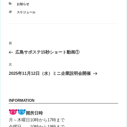
カ
お知らせ
テ
タ
スケジュール
ゴ
グ
リ
ー
投
前
前
稿
の
広島サポステ15秒ショート動画①
ナ
投
ビ
稿
次
次
ゲ
の
2025年11月12日（水）ミニ企業説明会開催
投
ー
稿
シ
ョ
INFORMATION
ン
開所日時
月～木曜日10時から17時まで
金曜日 10時から19時まで