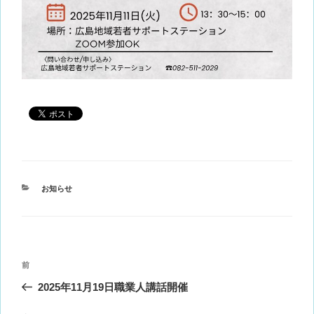
カ
お知らせ
テ
ゴ
リ
ー
投
前
前
稿
の
2025年11月19日職業人講話開催
ナ
投