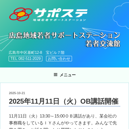
コ
ン
テ
ン
ツ
へ
ス
キ
広島市中区基町12-8 宝ビル７階
ッ
TEL 082-511-2029
お問い合わせ
プ
メニュー
投
2025-10-21
稿
2025年11月11日（火）OB講話開催
日:
11月11日（火）13:30～15:00ＯＢ講話があり、某会社の
事務職をしているＩＹさんがやってきます。みんなで先