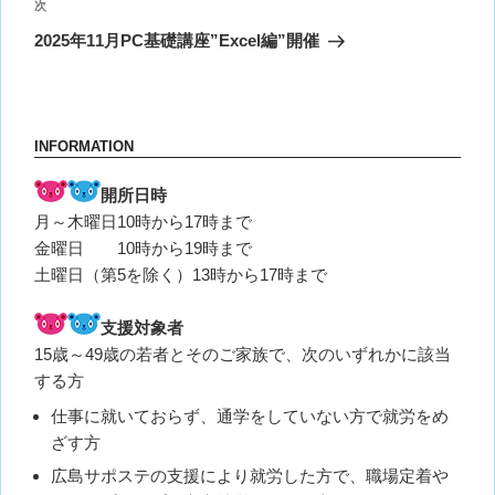
ビ
稿
次
次
ゲ
の
2025年11月PC基礎講座”Excel編”開催
投
ー
稿
シ
ョ
INFORMATION
ン
開所日時
月～木曜日10時から17時まで
金曜日 10時から19時まで
土曜日（第5を除く）13時から17時まで
支援対象者
15歳～49歳の若者とそのご家族で、次のいずれかに該当
する方
仕事に就いておらず、通学をしていない方で就労をめ
ざす方
広島サポステの支援により就労した方で、職場定着や