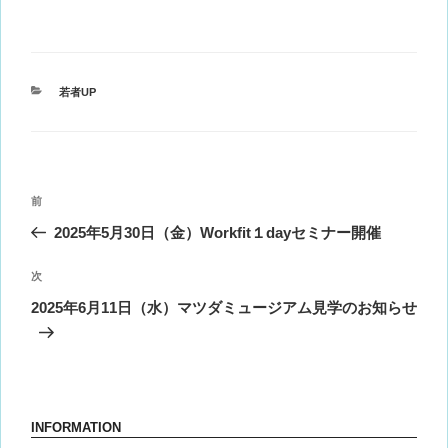
カ
若者UP
テ
ゴ
リ
ー
投
前
前
稿
の
2025年5月30日（金）Workfit１dayセミナー開催
ナ
投
ビ
稿
次
次
ゲ
の
2025年6月11日（水）マツダミュージアム見学のお知らせ
投
ー
稿
シ
ョ
ン
INFORMATION