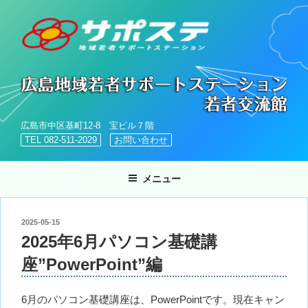
コ
ン
テ
ン
ツ
へ
ス
キ
広島市中区基町12-8 宝ビル７階
ッ
TEL 082-511-2029
お問い合わせ
プ
メニュー
投
2025-05-15
稿
2025年6月パソコン基礎講
日:
座”PowerPoint”編
6月のパソコン基礎講座は、PowerPointです。現在キャン