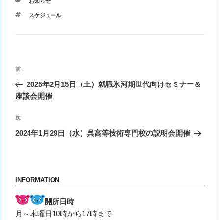
カ
お知らせ
テ
タ
スケジュール
ゴ
グ
リ
ー
投
前
前
稿
の
2025年2月15日（土）就職氷河期世代向けセミナー＆
ナ
投
座談会開催
ビ
稿
ゲ
次
次
の
ー
2024年1月29日（水）呉高等技術専門校の説明会開催
投
シ
稿
ョ
ン
INFORMATION
開所日時
月～木曜日10時から17時まで