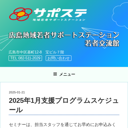
コ
ン
テ
ン
ツ
へ
ス
キ
広島市中区基町12-8 宝ビル７階
ッ
TEL 082-511-2029
お問い合わせ
プ
メニュー
投
2025-01-21
稿
2025年1月支援プログラムスケジュ
日:
ール
セミナーは、担当スタッフを通じてお早めにお申込みく