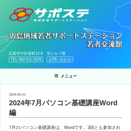
コ
ン
テ
ン
ツ
へ
ス
キ
広島市中区基町12-8 宝ビル７階
ッ
TEL 082-511-2029
お問い合わせ
プ
メニュー
投
2024-06-23
稿
2024年7月パソコン基礎講座Word
日:
編
7月のパソコン基礎講座は、Wordです。3回とも参加され