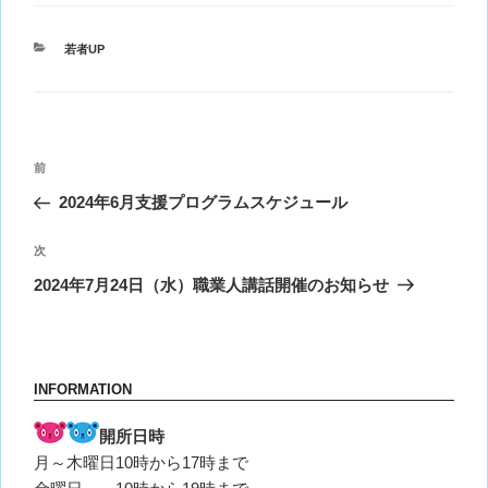
カ
若者UP
テ
ゴ
リ
ー
投
前
前
稿
の
2024年6月支援プログラムスケジュール
ナ
投
ビ
稿
次
次
ゲ
の
2024年7月24日（水）職業人講話開催のお知らせ
投
ー
稿
シ
ョ
INFORMATION
ン
開所日時
月～木曜日10時から17時まで