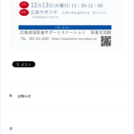
カ
お知らせ
テ
ゴ
リ
ー
投
前
前
稿