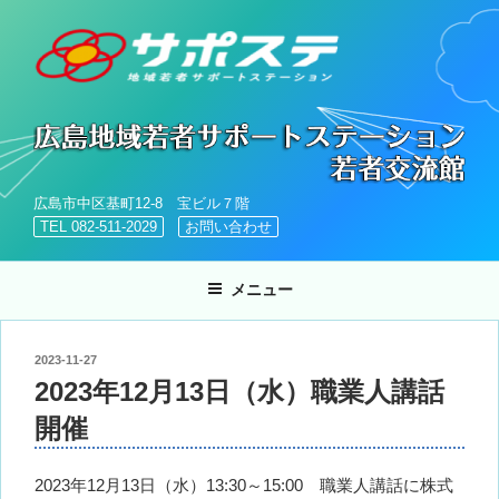
コ
ン
テ
ン
ツ
へ
ス
キ
広島市中区基町12-8 宝ビル７階
ッ
TEL 082-511-2029
お問い合わせ
プ
メニュー
投
2023-11-27
稿
2023年12月13日（水）職業人講話
日:
開催
2023年12月13日（水）13:30～15:00 職業人講話に株式