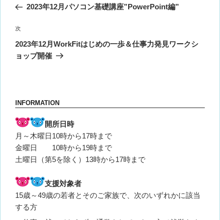
の
2023年12月パソコン基礎講座”PowerPoint編”
ナ
投
ビ
稿
次
次
ゲ
の
2023年12月WorkFitはじめの一歩＆仕事力発見ワークシ
投
ー
ョップ開催
稿
シ
ョ
ン
INFORMATION
開所日時
月～木曜日10時から17時まで
金曜日 10時から19時まで
土曜日（第5を除く）13時から17時まで
支援対象者
15歳～49歳の若者とそのご家族で、次のいずれかに該当
する方