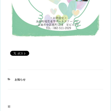
カ
お知らせ
テ
ゴ
リ
ー
投
前
前
稿