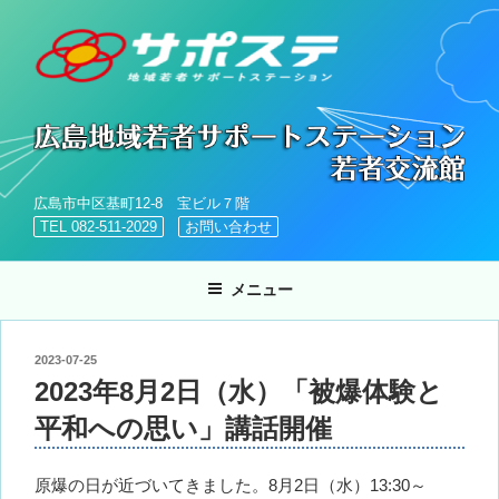
コ
ン
テ
ン
ツ
へ
ス
キ
広島市中区基町12-8 宝ビル７階
ッ
TEL 082-511-2029
お問い合わせ
プ
メニュー
投
2023-07-25
稿
2023年8月2日（水）「被爆体験と
日:
平和への思い」講話開催
原爆の日が近づいてきました。8月2日（水）13:30～