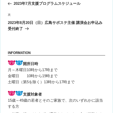
の
2023年7月支援プログラムスケジュール
ナ
投
ビ
稿
次
次
ゲ
の
2023年8月20日（日）広島サポステ主催 講演会お申込み
投
ー
受付終了
稿
シ
ョ
ン
INFORMATION
開所日時
月～木曜日10時から17時まで
金曜日 10時から19時まで
土曜日（第5を除く）13時から17時まで
支援対象者
15歳～49歳の若者とそのご家族で、次のいずれかに該当
する方