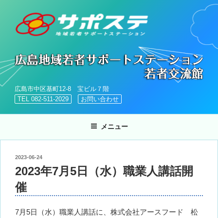
コ
ン
テ
ン
ツ
へ
ス
キ
広島市中区基町12-8 宝ビル７階
ッ
TEL 082-511-2029
お問い合わせ
プ
メニュー
投
2023-06-24
稿
2023年7月5日（水）職業人講話開
日:
催
7月5日（水）職業人講話に、株式会社アースフード 松