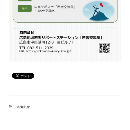
カ
お知らせ
テ
ゴ
リ
ー