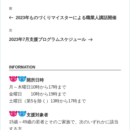
投
前
前
稿
の
2023年ものづくりマイスターによる職業人講話開催
ナ
投
ビ
稿
次
次
ゲ
の
2023年7月支援プログラムスケジュール
投
ー
稿
シ
ョ
INFORMATION
ン
開所日時
月～木曜日10時から17時まで
金曜日 10時から19時まで
土曜日（第5を除く）13時から17時まで
支援対象者
15歳～49歳の若者とそのご家族で、次のいずれかに該当
する方