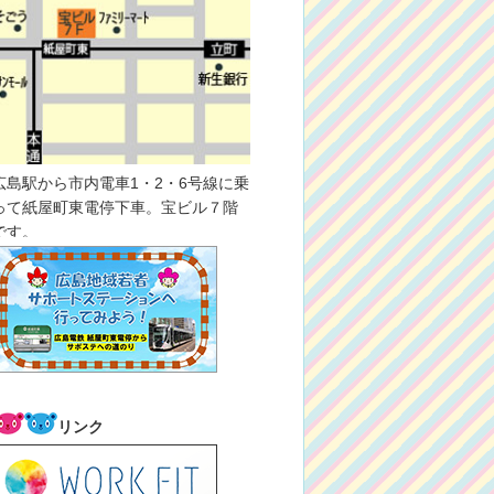
広島駅から市内電車1・2・6号線に乗
って紙屋町東電停下車。宝ビル７階
です。
リンク