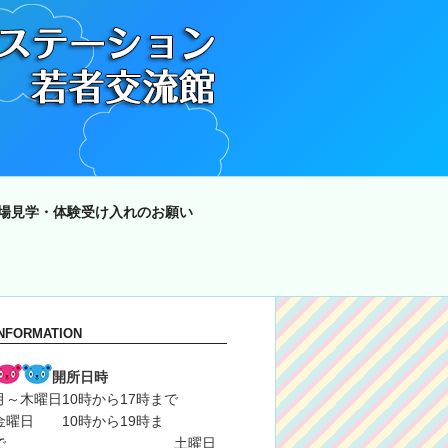
場見学・体験受け入れのお願い
INFORMATION
開所日時
月～木曜日10時から17時まで
金曜日 10時から19時ま
で 土曜日