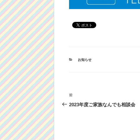
カ
お知らせ
テ
ゴ
リ
ー
投
前
前
稿
の
2023年度ご家族なんでも相談会
投
ナ
稿
ビ
ゲ