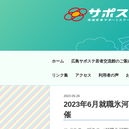
コ
ン
テ
ン
ツ
へ
ス
キ
ッ
ホーム
広島サポステ若者交流館のご案
プ
リンク集
アクセス
利用者の声
投
2023-05-26
稿
2023年6月就職
日:
催