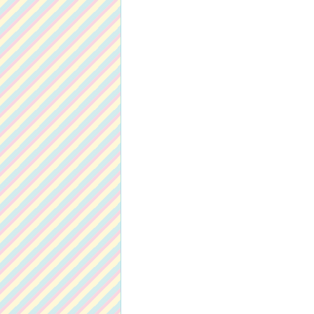
ー
シ
ョ
ン