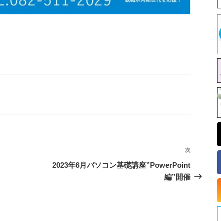
次
次
の
2023年6月パソコン基礎講座”PowerPoint
投
編”開催
稿