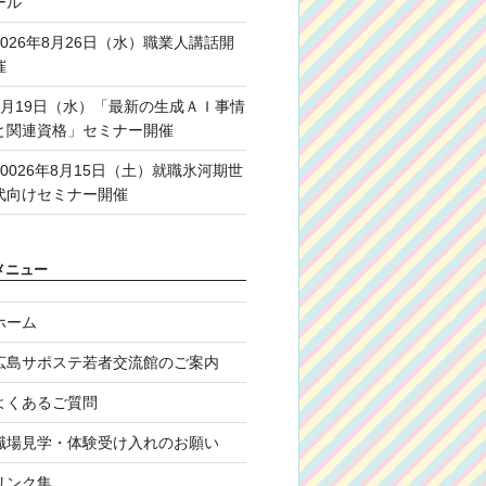
ール
2026年8月26日（水）職業人講話開
催
8月19日（水）「最新の生成ＡＩ事情
と関連資格」セミナー開催
20026年8月15日（土）就職氷河期世
代向けセミナー開催
メニュー
ホーム
広島サポステ若者交流館のご案内
よくあるご質問
職場見学・体験受け入れのお願い
リンク集