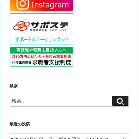
検索
検
検
索
索:
最近の投稿