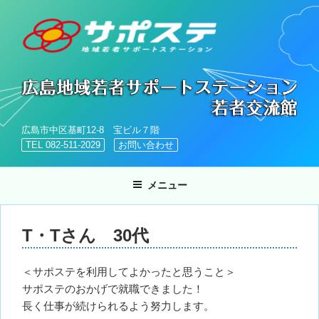
コ
ン
テ
ン
ツ
へ
ス
キ
広島市中区基町12-8 宝ビル７階
ッ
TEL 082-511-2029
お問い合わせ
プ
メニュー
T・Tさん 30代
＜サポステを利用してよかったと思うこと＞
サポステのおかげで就職できました！
長く仕事が続けられるよう努力します。