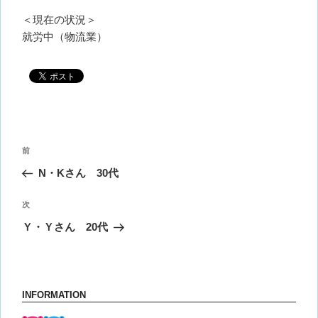
＜現在の状況＞
就労中（物流業）
投
前
前
稿
の
N・Kさん 30代
ナ
投
ビ
稿
次
次
ゲ
の
Ｙ・Ｙさん 20代
投
ー
稿
シ
ョ
INFORMATION
ン