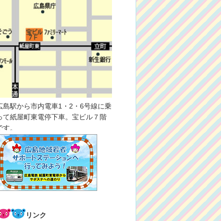
広島駅から市内電車1・2・6号線に乗
って紙屋町東電停下車。宝ビル７階
です。
リンク