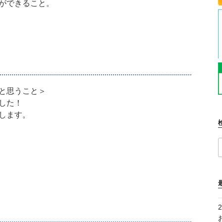
ができること。
と思うこと＞
した！
します。