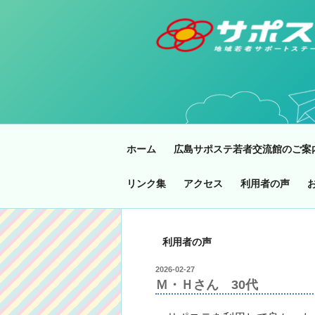
コ
ン
テ
ン
ツ
へ
ス
キ
ッ
ホーム
広島サポステ若者交流館のご案
プ
リンク集
アクセス
利用者の声
利用者の声
投
2026-02-27
稿
Ｍ・Ｈさん 30代
日: