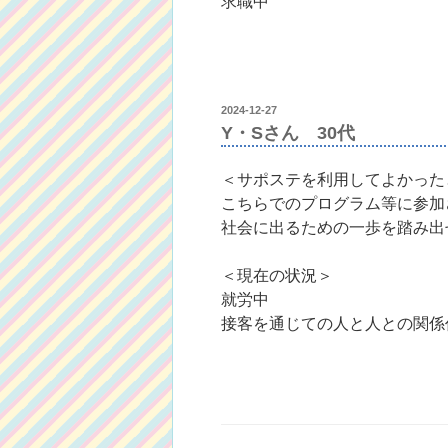
求職中
投
2024-12-27
稿
Y・Sさん 30代
日:
＜サポステを利用してよかった
こちらでのプログラム等に参加
社会に出るための一歩を踏み出
＜現在の状況＞
就労中
接客を通じての人と人との関係