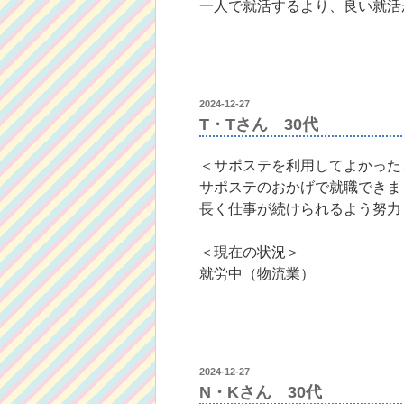
一人で就活するより、良い就活
投
2024-12-27
稿
T・Tさん 30代
日:
＜サポステを利用してよかった
サポステのおかげで就職できま
長く仕事が続けられるよう努力
＜現在の状況＞
就労中（物流業）
投
2024-12-27
稿
N・Kさん 30代
日: