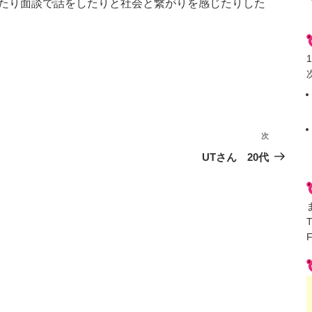
たり面談で話をしたりと社会と繋がりを感じたりした
次
次
の
UTさん 20代
投
稿
F