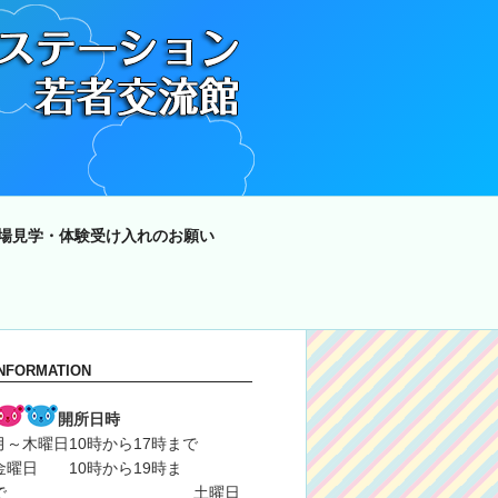
場見学・体験受け入れのお願い
INFORMATION
開所日時
月～木曜日10時から17時まで
金曜日 10時から19時ま
で 土曜日