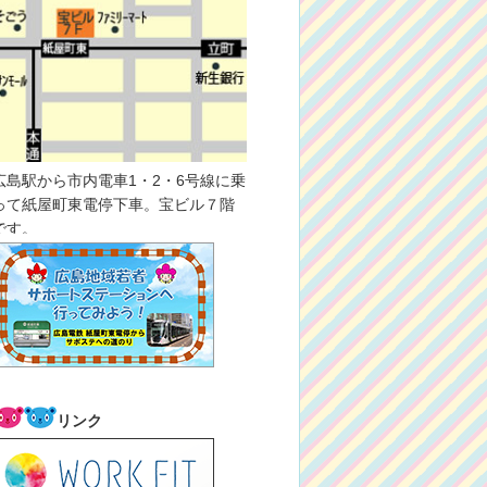
広島駅から市内電車1・2・6号線に乗
って紙屋町東電停下車。宝ビル７階
です。
リンク