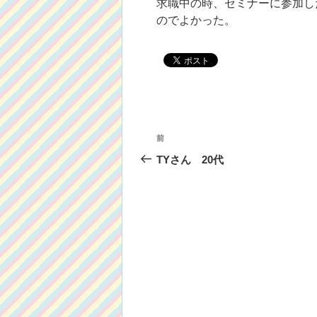
求職中の時、セミナーに参加し
のでよかった。
投
前
前
稿
の
TYさん 20代
投
ナ
稿
ビ
ゲ
ー
シ
ョ