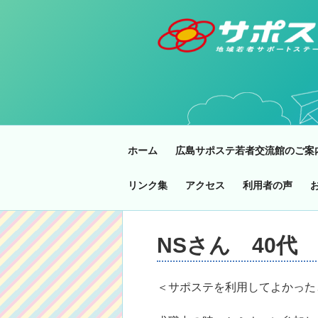
コ
ン
テ
ン
ツ
へ
ス
キ
ッ
ホーム
広島サポステ若者交流館のご案
プ
リンク集
アクセス
利用者の声
NSさん 40代
＜サポステを利用してよかった