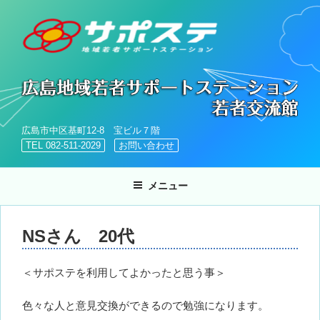
コ
ン
テ
ン
ツ
へ
ス
キ
広島市中区基町12-8 宝ビル７階
ッ
TEL 082-511-2029
お問い合わせ
プ
メニュー
NSさん 20代
＜サポステを利用してよかったと思う事＞
色々な人と意見交換ができるので勉強になります。