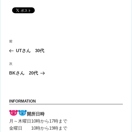
投
前
前
稿
の
UTさん 30代
ナ
投
ビ
稿
次
次
ゲ
の
BKさん 20代
投
ー
稿
シ
ョ
INFORMATION
ン
開所日時
月～木曜日10時から17時まで
金曜日 10時から19時まで