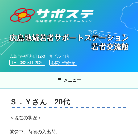
コ
ン
テ
ン
ツ
へ
ス
キ
広島市中区基町12-8 宝ビル７階
ッ
TEL 082-511-2029
お問い合わせ
プ
メニュー
Ｓ．Ｙさん 20代
＜現在の状況＞
就労中。荷物の入出荷。