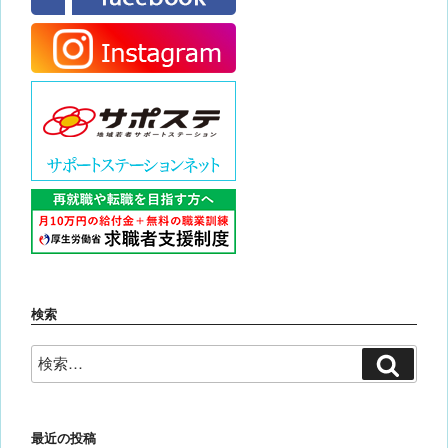
検索
検
検
索
索:
最近の投稿