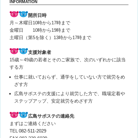
ー
INFORMATION
シ
開所日時
ョ
月～木曜日10時から17時まで
ン
金曜日 10時から19時まで
土曜日（第5を除く）13時から17時まで
支援対象者
15歳～49歳の若者とそのご家族で、次のいずれかに該当
する方
仕事に就いておらず、通学をしていない方で就労をめ
ざす方
広島サポステの支援により就労した方で、職場定着や
ステップアップ、安定就労をめざす方
広島サポステの連絡先
まずはご連絡ください
TEL
082-511-2029