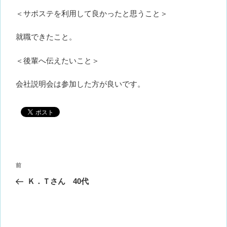
＜サポステを利用して良かったと思うこと＞
就職できたこと。
＜後輩へ伝えたいこと＞
会社説明会は参加した方が良いです。
投
前
前
稿
の
Ｋ．Ｔさん 40代
ナ
投
ビ
稿
ゲ